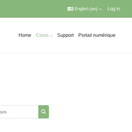
English ‎(en)‎
Log in
Home
Cours
Support
Portail numérique
ses
Search courses