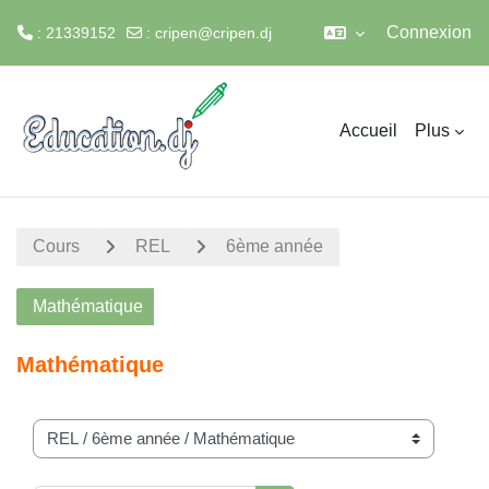
Connexion
: 21339152
:
cripen@cripen.dj
Passer au contenu principal
Accueil
Plus
Cours
REL
6ème année
Mathématique
Mathématique
Catégories de cours