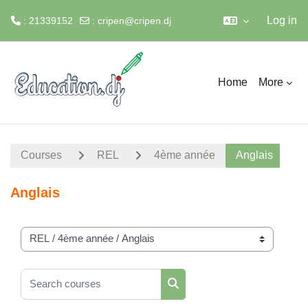
Log in
: 21339152
:
cripen@cripen.dj
Skip to main content
Home
More
Courses
REL
4ème année
Anglais
Anglais
Course categories
Search courses
Search courses