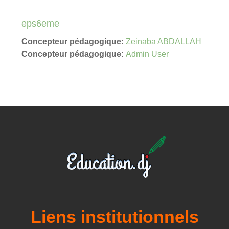
eps6eme
Concepteur pédagogique:
Zeinaba ABDALLAH
Concepteur pédagogique:
Admin User
Liens institutionnels