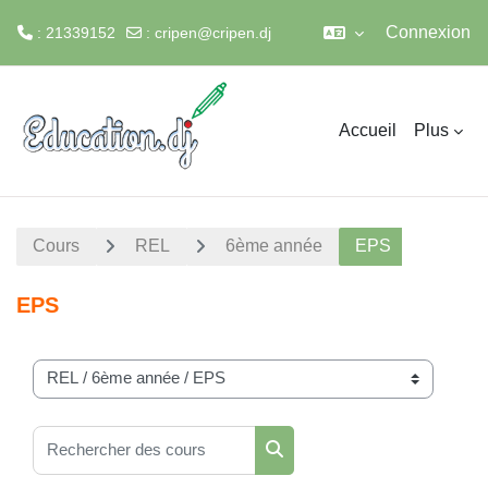
Connexion
: 21339152
:
cripen@cripen.dj
Passer au contenu principal
Accueil
Plus
Cours
REL
6ème année
EPS
EPS
Catégories de cours
Rechercher des cours
Rechercher des cours