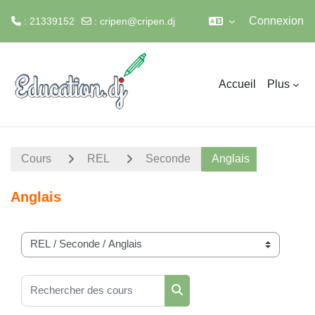
Connexion
: 21339152
:
cripen@cripen.dj
Passer au contenu principal
Accueil
Plus
Cours
REL
Seconde
Anglais
Anglais
Catégories de cours
Rechercher des cours
Rechercher des cours